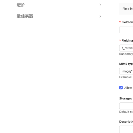
进阶
公式参考
Mathjs 参考
最佳实践
环境变量
数据建模
部署
概述
配置界面
生产部署
数据源
界面配置模式
通过 Docker Compose 部署
核心模块
菜单
create-tachybase-app 部署
数据源管理
工作流
用户和权限
页面
Git 源码部署
主数据库
工作流
用户
云组件
弹窗
数据表
快速入门
权限控制
概述
卡片
概述
进阶理解
客户端组件
部门
普通数据表
概述
客户端插件
使用变量
部门
继承结构表
数据卡片
服务端插件
执行计划（历史记录）
使用手册
文件数据表
表格
版本管理
文件管理器