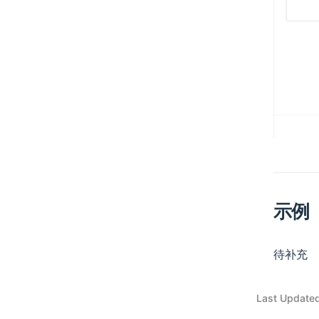
树结构表
表单
高级配置
文件管理器
日历数据表
详情
事件源
文件表
表达式表
列表
附件字段
事件源概览
SQL 数据表
网格卡片
数据库事件
文件存储引擎
数据库视图
筛选卡片
应用事件
概述
数据表字段
表单筛选卡片
资源操作前事件
本地存储
概述
折叠面板筛选卡片
资源操作后事件
阿里云 OSS
基本类型
自定义卡片
自定义资源操作
腾讯云 COS
示例
单行文本
Markdown 卡片
节点
扩展开发
多行文本
工作流：人工待办卡片
概述
待补充
手机号
工作流：审批相关卡片
流程控制
Last Update
电子邮箱
卡片模板
条件判断