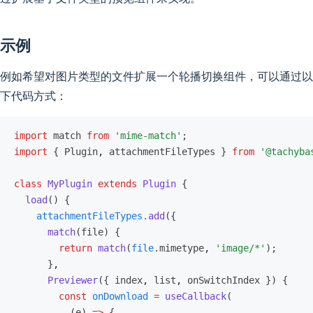
示例
例如希望对图片类型的文件扩展一个轮播切换组件，可以通过以
下代码方式：
import
 match 
from
 'mime-match'
;
import
 { Plugin
,
 attachmentFileTypes } 
from
 '@tachyba
class
 MyPlugin
 extends
 Plugin
 {
  load
() {
    attachmentFileTypes
.add
({
      match
(file) {
        return
 match
(
file
.mimetype
,
 'image/*'
);
      }
,
      Previewer
({ index
,
 list
,
 onSwitchIndex }) {
        const
 onDownload
 =
 useCallback
(
          (e) 
=>
 {