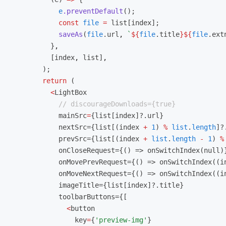
            e
.preventDefault
();
            const
 file
 =
 list[index];
            saveAs
(
file
.url
,
 `
${
file
.title
}${
file
.ext
          }
,
          [index
,
 list]
,
        );
        return
 (
          <
LightBox
            // discourageDownloads={true}
            mainSrc
=
{list[index]?.url}
            nextSrc={list[(index 
+
 1
) 
%
 list
.
length
]?
            prevSrc={list[(index 
+
 list
.
length
 -
 1
) 
%
            onCloseRequest={() => onSwitchIndex(null)
            onMovePrevRequest={() => onSwitchIndex((i
            onMoveNextRequest={() => onSwitchIndex((i
            imageTitle={list[index]?.title}
            toolbarButtons={[
              <
button
                key
=
{
'preview-img'
}