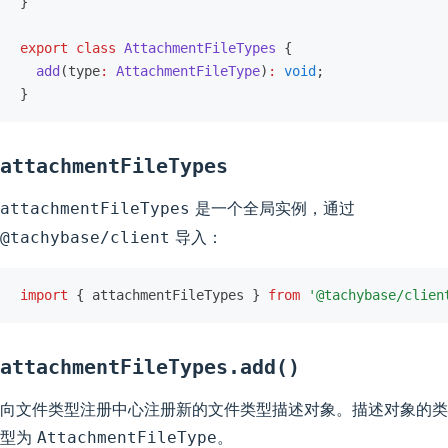
}
export
 class
 AttachmentFileTypes
 {
  add
(type
:
 AttachmentFileType
)
:
 void
;
}
attachmentFileTypes
是一个全局实例，通过
attachmentFileTypes
导入：
@tachybase/client
import
 { attachmentFileTypes } 
from
 '@tachybase/clien
attachmentFileTypes.add()
向文件类型注册中心注册新的文件类型描述对象。描述对象的类
型为
。
AttachmentFileType