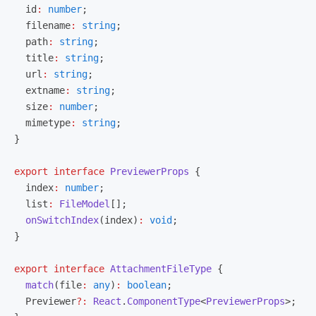
  id
:
 number
;
  filename
:
 string
;
  path
:
 string
;
  title
:
 string
;
  url
:
 string
;
  extname
:
 string
;
  size
:
 number
;
  mimetype
:
 string
;
}
export
 interface
 PreviewerProps
 {
  index
:
 number
;
  list
:
 FileModel
[];
  onSwitchIndex
(index)
:
 void
;
}
export
 interface
 AttachmentFileType
 {
  match
(file
:
 any
)
:
 boolean
;
  Previewer
?:
 React
.
ComponentType
<
PreviewerProps
>;