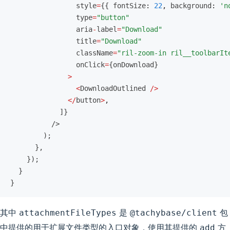
                style
=
{{ fontSize
:
 22
,
 background
:
 'n
                type
=
"button"
                aria
-
label
=
"Download"
                title
=
"Download"
                className
=
"ril-zoom-in ril__toolbarIt
                onClick
=
{onDownload}
              >
                <
DownloadOutlined 
/>
              </
button
>
,
            ]}
          />
        );
      },
    });
  }
}
其中
是
包
attachmentFileTypes
@tachybase/client
中提供的用于扩展文件类型的入口对象，使用其提供的
方
add