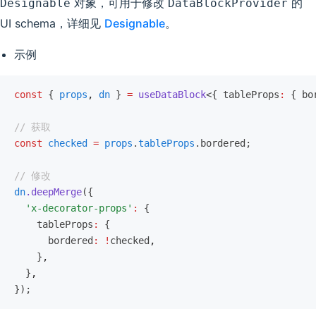
对象，可用于修改
的
Designable
DataBlockProvider
UI schema，详细见
Designable
。
示例
const
 { 
props
,
 dn
 } 
=
 useDataBlock
<{ tableProps
:
 { bo
// 获取
const
 checked
 =
 props
.
tableProps
.bordered;
// 修改
dn
.deepMerge
({
  'x-decorator-props'
:
 {
    tableProps
:
 {
      bordered
:
 !
checked
,
    }
,
  }
,
});