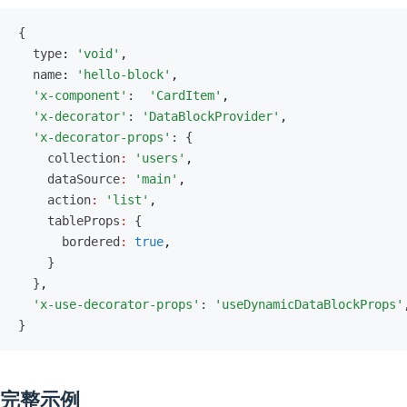
{
  type
:
 'void'
,
  name
:
 'hello-block'
,
  'x-component'
:  
'CardItem'
,
  'x-decorator'
: 
'DataBlockProvider'
,
  'x-decorator-props'
: {
    collection
:
 'users'
,
    dataSource
:
 'main'
,
    action
:
 'list'
,
    tableProps
:
 {
      bordered
:
 true
,
    }
  }
,
  'x-use-decorator-props'
: 
'useDynamicDataBlockProps'
}
完整示例