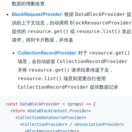
数据的增删改查
BlockRequestProvider
: 根据
提
DataBlockProvider
供的上下文信息，自动调用
BlockResourceProvider
提供的
或
发起
resource.get()
resource.list()
请求，得到卡片数据，并传递
CollectionRecordProvider
: 对于
resource.get()
场景，会自动嵌套
CollectionRecordProvider
并将
请求结果传递下去，
resource.get()
场景则需要自行使用
resource.list()
提供数据记录
CollectionRecordProvider
const
 DataBlockProvider
 =
 (props) 
=>
 {
  return
 <
DataBlockContext.Provider
>
    <
CollectionDataSourceProvider
>
      <
CollectionProvider
> / <
AssociationProvider
>
        <
BlockResourceProvider
>