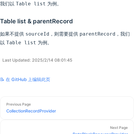
我们以
为例。
Table list
Table list & parentRecord
如果不提供
，则需要提供
，我们
sourceId
parentRecord
以
为例。
Table list
Last Updated
:
2025/2/14 08:01:45
📝 在 GitHub 上编辑此页
Previous Page
CollectionRecordProvider
Next Page