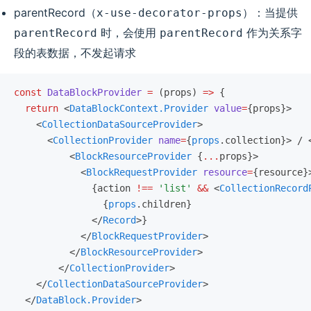
parentRecord（
）：当提供
x-use-decorator-props
时，会使用
作为关系字
parentRecord
parentRecord
段的表数据，不发起请求
const
 DataBlockProvider
 =
 (props) 
=>
 {
  return
 <
DataBlockContext.Provider
 value
=
{props}>
    <
CollectionDataSourceProvider
>
      <
CollectionProvider
 name
=
{
props
.collection}> / 
          <
BlockResourceProvider
 {
...
props}>
            <
BlockRequestProvider
 resource
=
{resource}
              {action 
!==
 'list'
 &&
 <
CollectionRecord
                {
props
.children}
              </
Record
>}
            </
BlockRequestProvider
>
          </
BlockResourceProvider
>
        </
CollectionProvider
>
    </
CollectionDataSourceProvider
>
  </
DataBlock.Provider
>