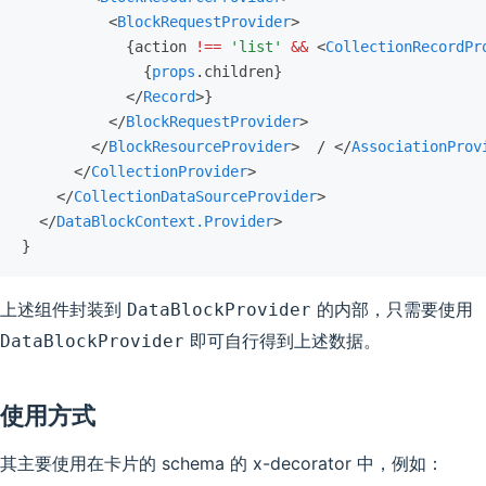
          <
BlockRequestProvider
>
            {action 
!==
 'list'
 &&
 <
CollectionRecordPr
              {
props
.children}
            </
Record
>}
          </
BlockRequestProvider
>
        </
BlockResourceProvider
>  / </
AssociationProv
      </
CollectionProvider
>
    </
CollectionDataSourceProvider
>
  </
DataBlockContext.Provider
>
}
上述组件封装到
的内部，只需要使用
DataBlockProvider
即可自行得到上述数据。
DataBlockProvider
使用方式
其主要使用在卡片的 schema 的 x-decorator 中，例如：