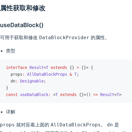
属性获取和修改
useDataBlock()
可用于获取和修改
的属性。
DataBlockProvider
类型
interface
 Result
<
T
 extends
 {} 
=
 {}> {
  props
:
 AllDataBlockProps
 &
 T
;
  dn
:
 Designable
;
}
const
 useDataBlock
:
 <
T
 extends
 {}>() 
=>
 Result
<
T
>
详解
就对应着上面的
。
是
props
AllDataBlockProps
dn