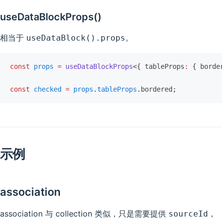
useDataBlockProps()
相当于
。
useDataBlock().props
const
 props
 =
 useDataBlockProps
<{ tableProps
:
 { borde
const
 checked
 =
 props
.
tableProps
.bordered;
示例
association
association 与 collection 类似，只是需要提供
，
sourceId