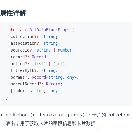
属性详解
interface
 AllDataBlockProps
 {
  collection
?:
 string
;
  association
?:
 string
;
  sourceId
?:
 string
 |
 number
;
  record
?:
 Record
;
  action
?:
 'list'
 |
 'get'
;
  filterByTk
?:
 string
;
  params
?:
 Record
<
string
,
 any
>;
  parentRecord
?:
 Record
;
  [index
:
 string
]
:
 any
;
}
collection（
）：卡片的 collection
x-decorator-props
表名，用于获取卡片的字段信息和卡片数据