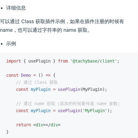
详细信息
可以通过 Class 获取插件示例，如果在插件注册的时候有
name，也可以通过字符串的 name 获取。
示例
import
 { usePlugin } 
from
 '@tachybase/client'
;
const
 Demo
 =
 () 
=>
 {
    // 通过 Class 获取
    const
 myPlugin
 =
 usePlugin
(MyPlugin);
    // 通过 name 获取（添加的时候要传递 name 参数）
    const
 myPlugin
 =
 usePlugin
(
'MyPlugin'
);
    return
 <
div
></
div
>
}