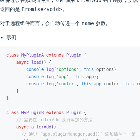
经讲过会在添加插件后，立即调用
钩子函数，所以
afterAdd
返回的是
。
Promise<void>
对于远程组件而言，会自动传递一个
参数。
name
示例
class
 MyPluginA
 extends
 Plugin
 {
    async
 load
() {
        console
.log
(
'options'
,
 this
.options)
        console
.log
(
'app'
,
 this
.app);
        console
.log
(
'router'
,
 this
.
app
.router
,
 this
.r
    }
}
class
 MyPluginB
 extends
 Plugin
 {
    // 需要在 afterAdd 执行添加的方法
    async
 afterAdd
() {
      // 通过 `app.pluginManager.add()` 添