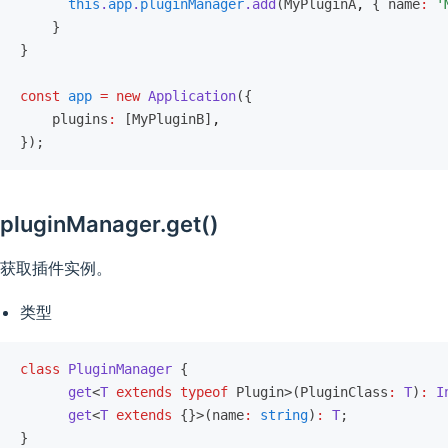
      this
.
app
.
pluginManager
.add
(MyPluginA
,
 { name
:
 '
    }
}
const
 app
 =
 new
 Application
({
    plugins
:
 [MyPluginB]
,
});
pluginManager.get()
获取插件实例。
类型
class
 PluginManager
 {
      get
<
T
 extends
 typeof
 Plugin>(PluginClass
:
 T
)
:
 I
      get
<
T
 extends
 {}>(name
:
 string
)
:
 T
;
}